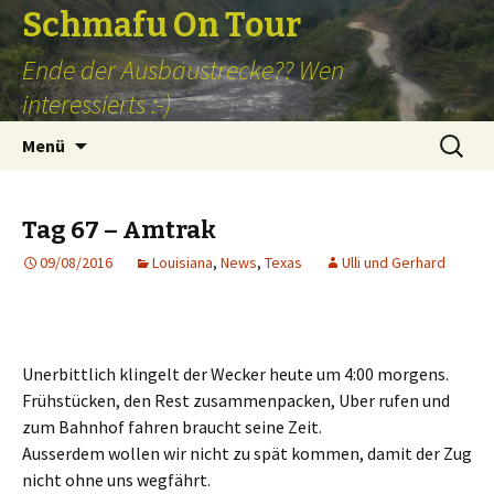
Schmafu On Tour
Ende der Ausbaustrecke?? Wen
interessierts :-)
Zum
Suchen
Menü
Inhalt
nach:
springen
Tag 67 – Amtrak
09/08/2016
Louisiana
,
News
,
Texas
Ulli und Gerhard
Unerbittlich klingelt der Wecker heute um 4:00 morgens.
Frühstücken, den Rest zusammenpacken, Uber rufen und
zum Bahnhof fahren braucht seine Zeit.
Ausserdem wollen wir nicht zu spät kommen, damit der Zug
nicht ohne uns wegfährt.