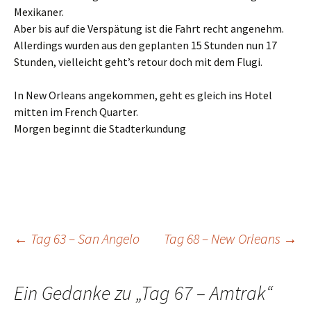
Mexikaner.
Aber bis auf die Verspätung ist die Fahrt recht angenehm.
Allerdings wurden aus den geplanten 15 Stunden nun 17
Stunden, vielleicht geht’s retour doch mit dem Flugi.
In New Orleans angekommen, geht es gleich ins Hotel
mitten im French Quarter.
Morgen beginnt die Stadterkundung
Beitrags-
←
Tag 63 – San Angelo
Tag 68 – New Orleans
→
Navigation
Ein Gedanke zu „
Tag 67 – Amtrak
“