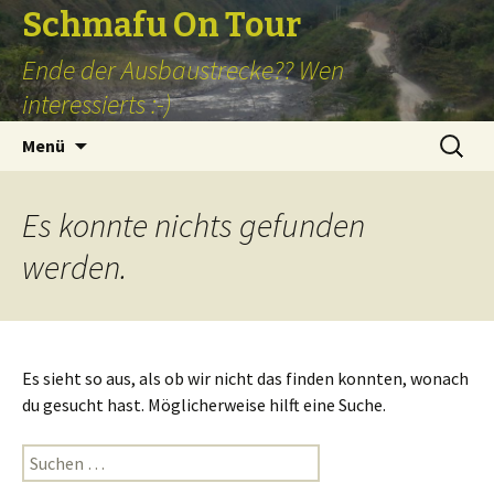
Schmafu On Tour
Ende der Ausbaustrecke?? Wen
interessierts :-)
Zum
Suchen
Menü
Inhalt
nach:
springen
Es konnte nichts gefunden
werden.
Es sieht so aus, als ob wir nicht das finden konnten, wonach
du gesucht hast. Möglicherweise hilft eine Suche.
Suchen
nach: