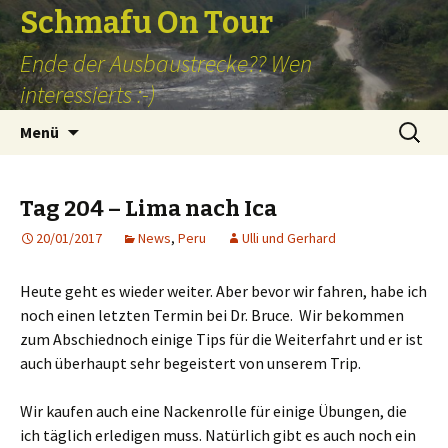
Schmafu On Tour
Ende der Ausbaustrecke?? Wen
interessierts :-)
Zum
Suchen
Menü
Inhalt
nach:
springen
Tag 204 – Lima nach Ica
20/01/2017
News
,
Peru
Ulli und Gerhard
Heute geht es wieder weiter. Aber bevor wir fahren, habe ich
noch einen letzten Termin bei Dr. Bruce. Wir bekommen
zum Abschiednoch einige Tips für die Weiterfahrt und er ist
auch überhaupt sehr begeistert von unserem Trip.
Wir kaufen auch eine Nackenrolle für einige Übungen, die
ich täglich erledigen muss. Natürlich gibt es auch noch ein